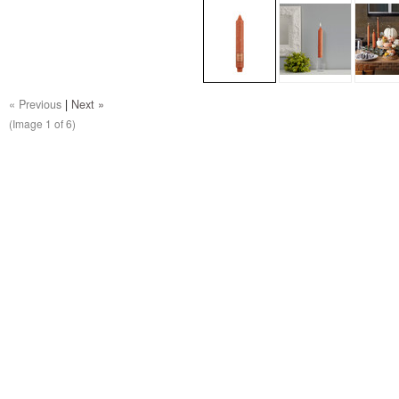
« Previous
|
Next »
(Image
1
of 6)