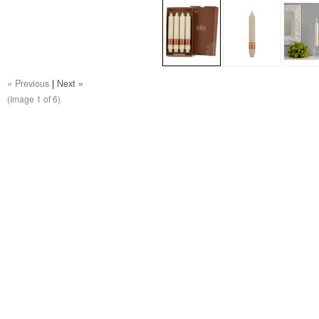
« Previous
|
Next »
(Image
1
of 6)